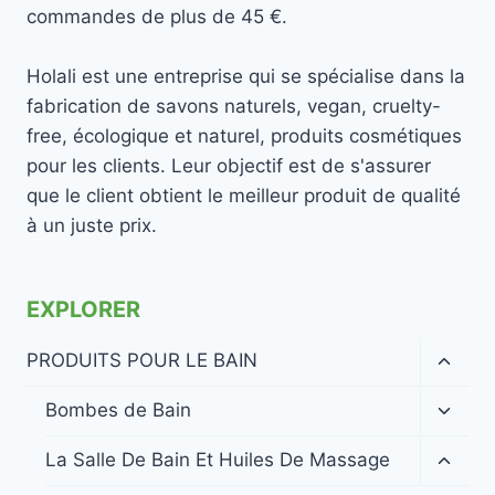
commandes de plus de 45 €.
Holali est une entreprise qui se spécialise dans la
fabrication de savons naturels, vegan, cruelty-
free, écologique et naturel, produits cosmétiques
pour les clients. Leur objectif est de s'assurer
que le client obtient le meilleur produit de qualité
à un juste prix.
EXPLORER
Ouvrir
PRODUITS POUR LE BAIN
le
menu
Ouvrir
Bombes de Bain
enfan
le
menu
Ouvrir
La Salle De Bain Et Huiles De Massage
enfan
le