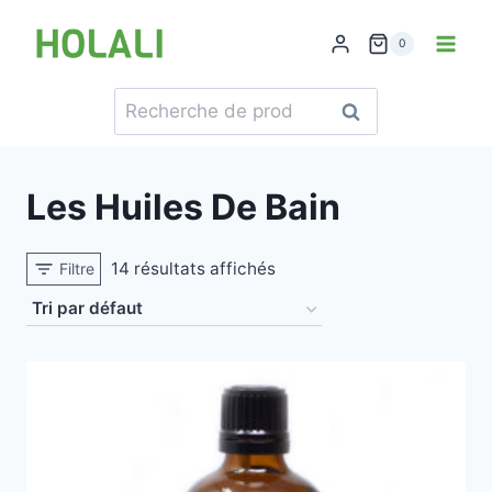
Skip
to
0
content
Recherche
Recherche
pour :
Les Huiles De Bain
14 résultats affichés
Filtre