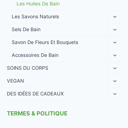
menu
Les Huiles De Bain
enfan
Ouvrir
Les Savons Naturels
le
menu
Ouvrir
Sels De Bain
enfan
le
menu
Ouvrir
Savon De Fleurs Et Bouquets
enfan
le
menu
Ouvrir
Accessoires De Bain
enfan
le
menu
Ouvrir
SOINS DU CORPS
enfan
le
menu
Ouvrir
VEGAN
enfan
le
menu
Ouvrir
DES IDÉES DE CADEAUX
enfan
le
menu
enfan
TERMES & POLITIQUE