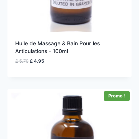
Huile de Massage & Bain Pour les
Articulations - 100ml
Le
Le
£
5.70
£
4.95
prix
prix
initial
actuel
était :
est :
£ 5.70.
£ 4.95.
Promo !