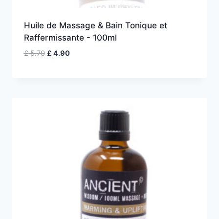
Huile de Massage & Bain Tonique et
Raffermissante - 100ml
Le
Le
£
5.70
£
4.90
prix
prix
initial
actuel
était :
est :
£ 5.70.
£ 4.90.