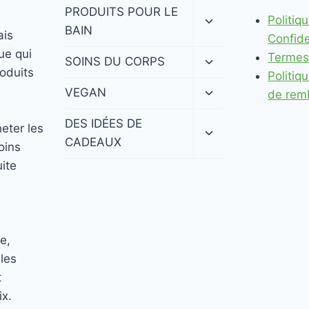
Ouvrir/fermer
PRODUITS POUR LE
Politiq
le
BAIN
ais
menu
Confide
enfant
ue qui
Termes
Ouvrir/fermer
SOINS DU CORPS
roduits
le
Politiq
menu
Ouvrir/fermer
VEGAN
de rem
enfant
le
menu
Ouvrir/fermer
DES IDÉES DE
eter les
enfant
le
CADEAUX
oins
menu
enfant
uite
e,
les
t
ix.