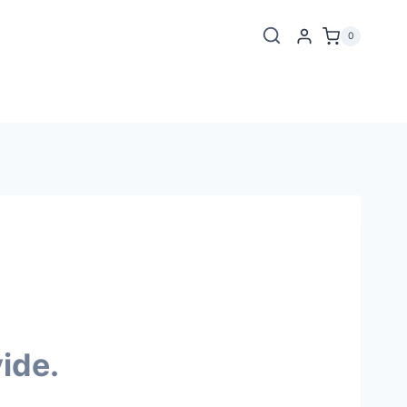
0
ide.