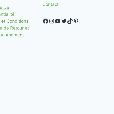
Contact
ue De
ntialité
Facebook
Instagram
YouTube
Twitter
TikTok
Pinterest
 et Conditions
ue de Retour et
boursement