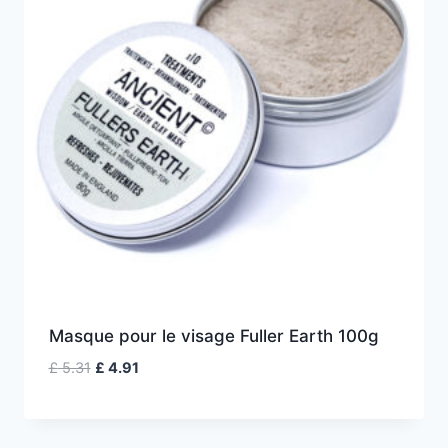
Masque pour le visage Fuller Earth 100g
Le
Le
£
5.31
£
4.91
prix
prix
initial
actuel
était :
est :