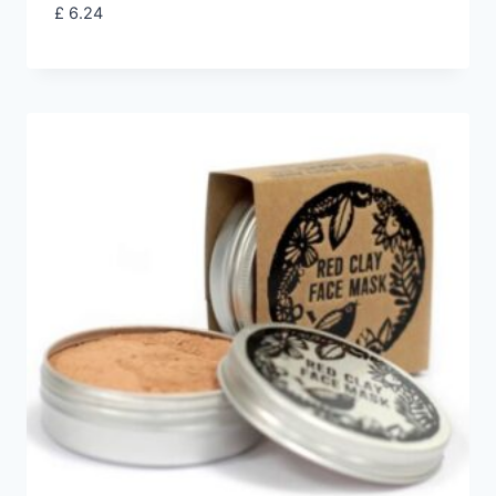
£
6.24