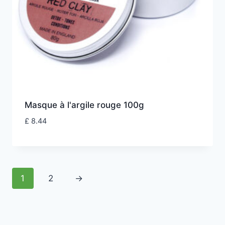
Masque à l'argile rouge 100g
£
8.44
1
2
→