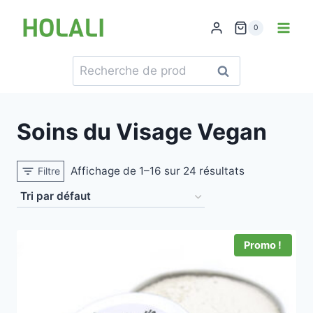
Skip
to
0
content
Recherche
Recherche
pour :
Soins du Visage Vegan
Affichage de 1–16 sur 24 résultats
Filtre
Promo !