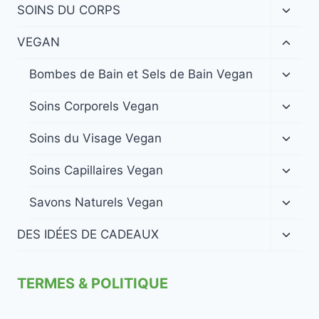
menu
Ouvrir
SOINS DU CORPS
enfan
le
menu
Ouvrir
VEGAN
enfan
le
menu
Ouvrir
Bombes de Bain et Sels de Bain Vegan
enfan
le
menu
Ouvrir
Soins Corporels Vegan
enfan
le
menu
Ouvrir
Soins du Visage Vegan
enfan
le
menu
Ouvrir
Soins Capillaires Vegan
enfan
le
menu
Ouvrir
Savons Naturels Vegan
enfan
le
menu
Ouvrir
DES IDÉES DE CADEAUX
enfan
le
menu
enfan
TERMES & POLITIQUE