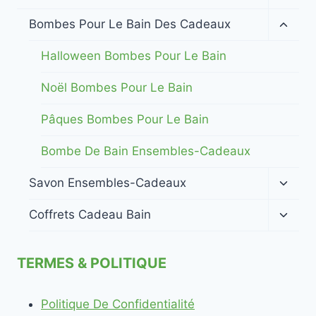
enfan
le
menu
Ouvrir
Bombes Pour Le Bain Des Cadeaux
enfan
le
menu
Halloween Bombes Pour Le Bain
enfan
Noël Bombes Pour Le Bain
Pâques Bombes Pour Le Bain
Bombe De Bain Ensembles-Cadeaux
Ouvrir
Savon Ensembles-Cadeaux
le
menu
Ouvrir
Coffrets Cadeau Bain
enfan
le
menu
enfan
TERMES & POLITIQUE
Politique De Confidentialité