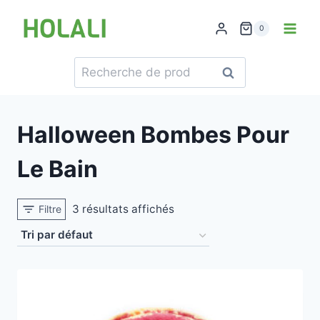
Skip
to
0
content
Recherche
Recherche
pour :
Halloween Bombes Pour
Le Bain
3 résultats affichés
Filtre