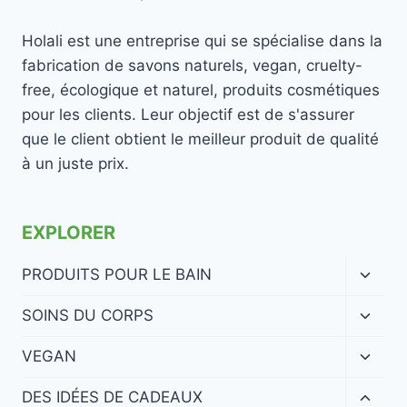
Holali est une entreprise qui se spécialise dans la
fabrication de savons naturels, vegan, cruelty-
free, écologique et naturel, produits cosmétiques
pour les clients. Leur objectif est de s'assurer
que le client obtient le meilleur produit de qualité
à un juste prix.
EXPLORER
Ouvrir
PRODUITS POUR LE BAIN
le
menu
Ouvrir
SOINS DU CORPS
enfan
le
menu
Ouvrir
VEGAN
enfan
le
menu
Ouvrir
DES IDÉES DE CADEAUX