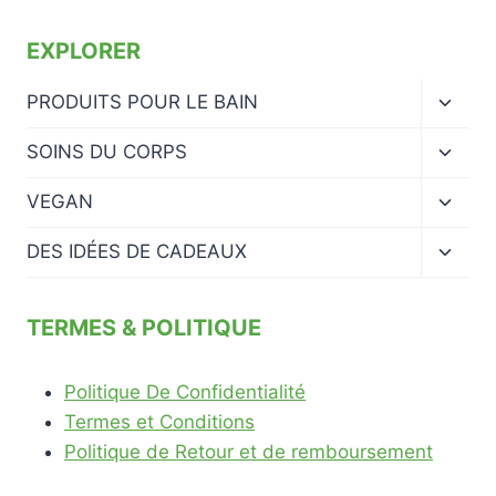
EXPLORER
Ouvrir
PRODUITS POUR LE BAIN
le
menu
Ouvrir
SOINS DU CORPS
enfan
le
menu
Ouvrir
VEGAN
enfan
le
menu
Ouvrir
DES IDÉES DE CADEAUX
enfan
le
menu
enfan
TERMES & POLITIQUE
Politique De Confidentialité
Termes et Conditions
Politique de Retour et de remboursement