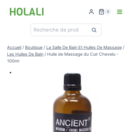
Skip
to
0
content
Recherche
Recherche
pour :
Accueil
/
Boutique
/
La Salle De Bain Et Huiles De Massage
/
Les Huiles De Bain
/
Huile de Massage du Cuir Chevelu -
100ml