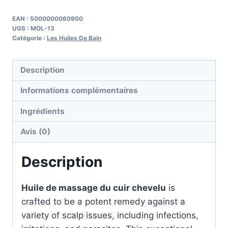
Scalp
Massage
EAN :
5000000060900
UGS :
MOL-13
Oil
Catégorie :
Les Huiles De Bain
-
100ml
Description
Informations complémentaires
Ingrédients
Avis (0)
Description
Huile de massage du cuir chevelu
is
crafted to be a potent remedy against a
variety of scalp issues, including infections,