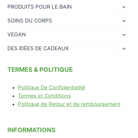
Ouvrir
PRODUITS POUR LE BAIN
le
menu
Ouvrir
SOINS DU CORPS
enfan
le
menu
Ouvrir
VEGAN
enfan
le
menu
Ouvrir
DES IDÉES DE CADEAUX
enfan
le
menu
enfan
TERMES & POLITIQUE
Politique De Confidentialité
Termes et Conditions
Politique de Retour et de remboursement
INFORMATIONS