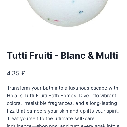
Tutti Fruiti - Blanc & Multi
4.35
€
Transform your bath into a luxurious escape with
Holali’s Tutti Fruiti Bath Bombs! Dive into vibrant
colors, irresistible fragrances, and a long-lasting
fizz that pampers your skin and uplifts your spirit.
Treat yourself to the ultimate self-care
indulgence—shop now and turn every soak into a