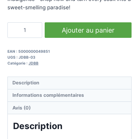
sweet-smelling paradise!
quantité
Ajouter au panier
de
Tutti
Fruiti
EAN :
5000000049851
UGS :
JDBB-03
-
Catégorie :
JDBB
White
&
Description
Multi
Informations complémentaires
Avis (0)
Description