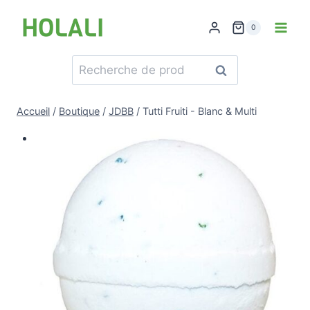
Skip
to
0
content
Recherche
Recherche
pour :
Accueil
/
Boutique
/
JDBB
/
Tutti Fruiti - Blanc & Multi