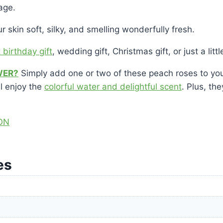
age.
r skin soft, silky, and smelling wonderfully fresh.
birthday gift
, wedding gift, Christmas gift, or just a littl
WER?
Simply add one or two of these peach roses to you
ll enjoy the
colorful water and delightful scent
. Plus, th
ON
es