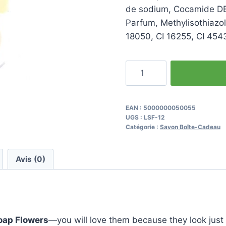
de sodium, Cocamide DEA
Parfum, Methylisothiazol
18050, CI 16255, CI 454
quantité
de
9
Peach
EAN :
5000000050055
UGS :
LSF-12
Roses
Catégorie :
Savon Boîte-Cadeau
Soap
Flower
Avis (0)
Gift
Box
oap Flowers
—you will love them because they look just l