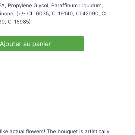
, Propylène Glycol, Paraffinum Liquidum,
inone, (+/- CI 16035, CI 19140, CI 42090, CI
30, CI 15985)
Ajouter au panier
ike actual flowers! The bouquet is artistically