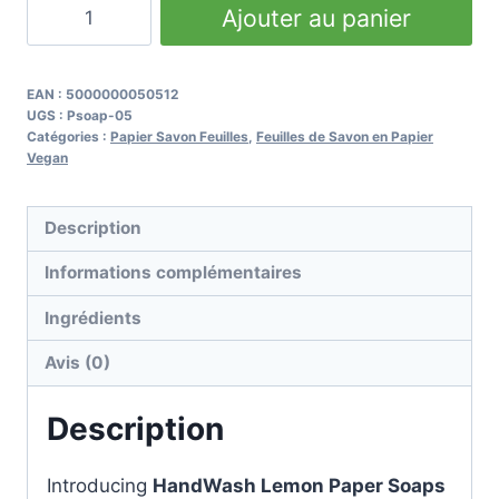
quantité
Ajouter au panier
de
Easy-
to-
EAN :
5000000050512
UGS :
Psoap-05
use
Catégories :
Papier Savon Feuilles
,
Feuilles de Savon en Papier
HandWash
Vegan
Lemon
Paper
Description
Soaps
Informations complémentaires
Ingrédients
Avis (0)
Description
Introducing
HandWash Lemon Paper Soaps