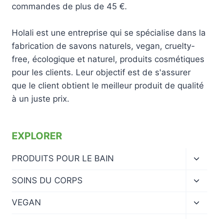
commandes de plus de 45 €.
Holali est une entreprise qui se spécialise dans la
fabrication de savons naturels, vegan, cruelty-
free, écologique et naturel, produits cosmétiques
pour les clients. Leur objectif est de s'assurer
que le client obtient le meilleur produit de qualité
à un juste prix.
EXPLORER
Ouvrir
PRODUITS POUR LE BAIN
le
menu
Ouvrir
SOINS DU CORPS
enfan
le
menu
Ouvrir
VEGAN
enfan
le