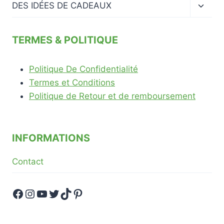
menu
Ouvrir
DES IDÉES DE CADEAUX
enfan
le
menu
enfan
TERMES & POLITIQUE
Politique De Confidentialité
Termes et Conditions
Politique de Retour et de remboursement
INFORMATIONS
Contact
Facebook
Instagram
YouTube
Twitter
TikTok
Pinterest