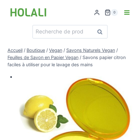
Skip
to
0
content
Recherche
Recherche
pour :
Accueil
/
Boutique
/
Vegan
/
Savons Naturels Vegan
/
Feuilles de Savon en Papier Vegan
/
Savons papier citron
faciles à utiliser pour le lavage des mains