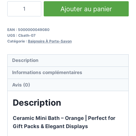
quantité
Ajouter au panier
de
Ceramic
Mini
EAN :
5000000049080
UGS :
Cbath-07
Bath
Catégorie :
Baignoire À Porte-Savon
-
Orange
Description
Informations complémentaires
Avis (0)
Description
Ceramic Mini Bath – Orange | Perfect for
Gift Packs & Elegant Displays