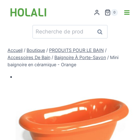
Skip
to
0
content
Recherche
Recherche
pour :
Accueil
/
Boutique
/
PRODUITS POUR LE BAIN
/
Accessoires De Bain
/
Baignoire À Porte-Savon
/
Mini
baignoire en céramique - Orange