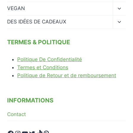
le
menu
Ouvrir
VEGAN
enfan
le
menu
Ouvrir
DES IDÉES DE CADEAUX
enfan
le
menu
enfan
TERMES & POLITIQUE
Politique De Confidentialité
Termes et Conditions
Politique de Retour et de remboursement
INFORMATIONS
Contact