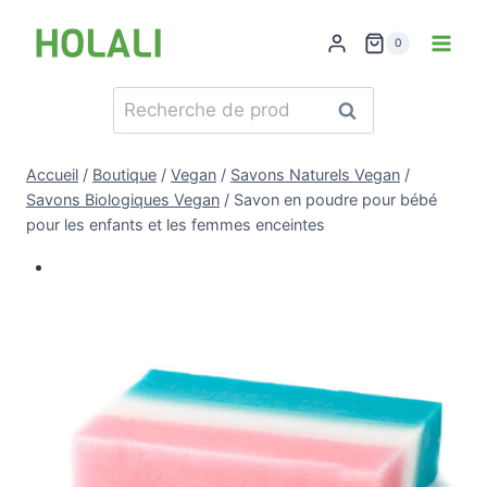
Skip
to
0
content
Recherche
Recherche
pour :
Accueil
/
Boutique
/
Vegan
/
Savons Naturels Vegan
/
Savons Biologiques Vegan
/
Savon en poudre pour bébé
pour les enfants et les femmes enceintes