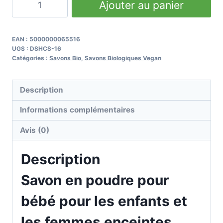
Ajouter au panier
de
Baby
Powder
EAN :
5000000065516
UGS :
DSHCS-16
Soap
Catégories :
Savons Bio
,
Savons Biologiques Vegan
for
Kids
Description
&
Pregnant
Informations complémentaires
Women
Avis (0)
Description
Savon en poudre pour
bébé pour les enfants et
les femmes enceintes