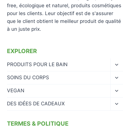
free, écologique et naturel, produits cosmétiques
pour les clients. Leur objectif est de s'assurer
que le client obtient le meilleur produit de qualité
à un juste prix.
EXPLORER
Ouvrir
PRODUITS POUR LE BAIN
le
menu
Ouvrir
SOINS DU CORPS
enfan
le
menu
Ouvrir
VEGAN
enfan
le
menu
Ouvrir
DES IDÉES DE CADEAUX
enfan
le
menu
enfan
TERMES & POLITIQUE