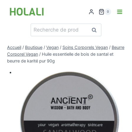
Skip
to
0
content
Recherche
Recherche
pour :
Accueil
/
Boutique
/
Vegan
/
Soins Corporels Vegan
/
Beurre
Corporel Vegan
/
Huile essentielle de bois de santal et
beurre de karité pur 90g