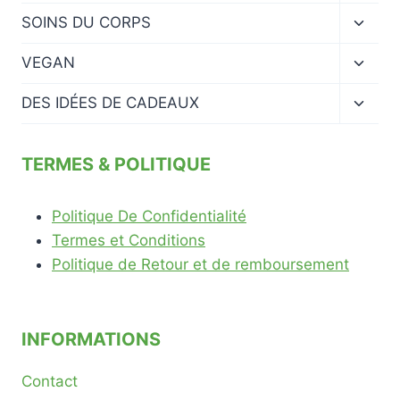
menu
Ouvrir
SOINS DU CORPS
enfan
le
menu
Ouvrir
VEGAN
enfan
le
menu
Ouvrir
DES IDÉES DE CADEAUX
enfan
le
menu
enfan
TERMES & POLITIQUE
Politique De Confidentialité
Termes et Conditions
Politique de Retour et de remboursement
INFORMATIONS
Contact