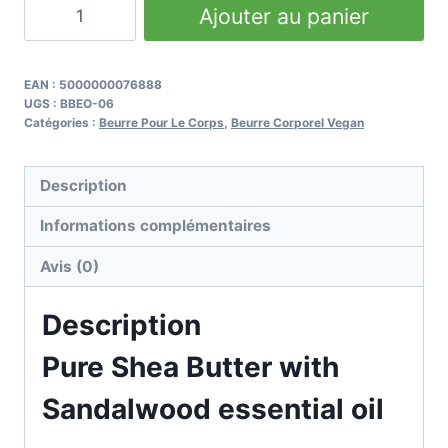
quantité
Ajouter au panier
de
Sandalwood
Essential
EAN :
5000000076888
UGS :
BBEO-06
Oil
Catégories :
Beurre Pour Le Corps
,
Beurre Corporel Vegan
&
Pure
Description
Shea
Butter
Informations complémentaires
90g
Avis (0)
Description
Pure Shea Butter with
Sandalwood essential oil