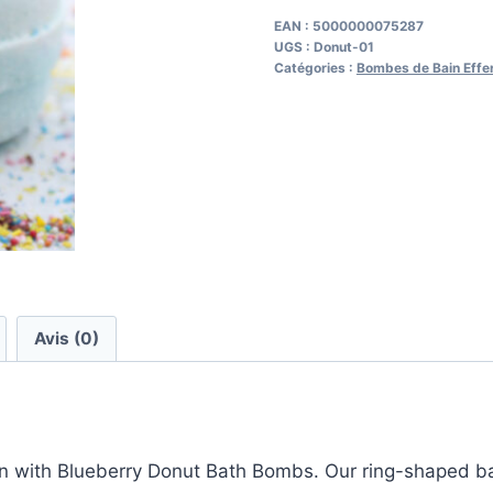
Donut
EAN :
5000000075287
UGS :
Donut-01
Bath
Catégories :
Bombes de Bain Effe
Bombs
Avis (0)
un with Blueberry Donut Bath Bombs. Our ring-shaped bath 