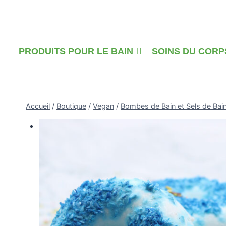
Skip
to
content
PRODUITS POUR LE BAIN
SOINS DU CORP
Accueil
/
Boutique
/
Vegan
/
Bombes de Bain et Sels de Bai