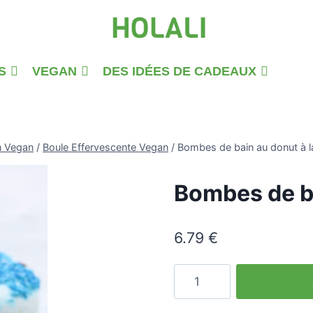
S
VEGAN
DES IDÉES DE CADEAUX
n Vegan
/
Boule Effervescente Vegan
/
Bombes de bain au donut à la
Bombes de ba
6.79
€
quantité
de
Blueberry