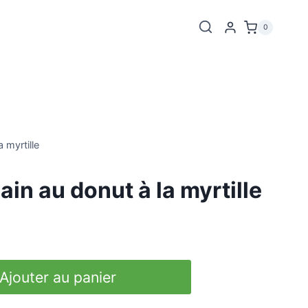
0
 myrtille
in au donut à la myrtille
Ajouter au panier