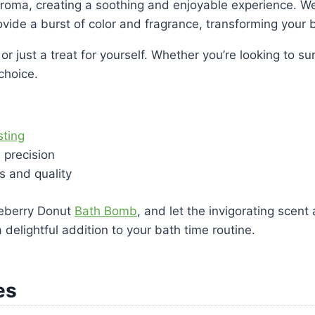
ul aroma, creating a soothing and enjoyable experience. W
ovide a burst of color and fragrance, transforming your b
 or just a treat for yourself. Whether you’re looking to s
choice.
sting
 precision
s and quality
lueberry Donut
Bath Bomb
, and let the invigorating scen
delightful addition to your bath time routine.
es