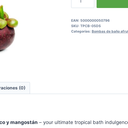
Mangosteen
Fruit
Bath
EAN:
5000000050796
SKU:
TPCB-05DS
Bombs
Categorías:
Bombas de baño afru
cantidad
raciones (0)
oco y mangostán
– your ultimate tropical bath indulgence