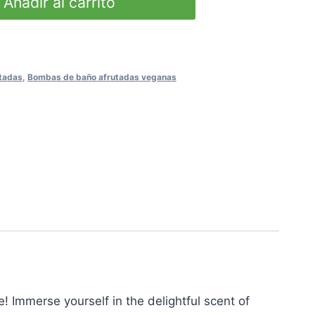
Añadir al carrito
tadas
,
Bombas de baño afrutadas veganas
! Immerse yourself in the delightful scent of