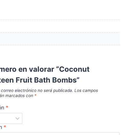
imero en valorar “Coconut
een Fruit Bath Bombs”
 correo electrónico no será publicada.
Los campos
stán marcados con
*
ión
*
ón
*