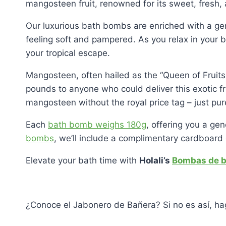
mangosteen fruit, renowned for its sweet, fresh, 
Our luxurious bath bombs are enriched with a gen
feeling soft and pampered. As you relax in your b
your tropical escape.
Mangosteen, often hailed as the “Queen of Fruits,
pounds to anyone who could deliver this exotic fr
mangosteen without the royal price tag – just pu
Each
bath bomb weighs 180g
, offering you a ge
bombs
, we’ll include a complimentary cardboard gi
Elevate your bath time with
Holali’s
Bombas de b
¿Conoce el Jabonero de Bañera? Si no es así, ha