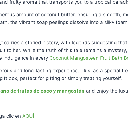
and fruity aroma that transports you to a tropical parad
erous amount of coconut butter, ensuring a smooth, moi
ath, the vibrant soap peelings dissolve into a silky foa
” carries a storied history, with legends suggesting tha
uit to her. While the truth of this tale remains a myster
re indulgence in every
Coconut Mangosteen Fruit Bath 
nerous and long-lasting experience. Plus, as a special t
ft box, perfect for gifting or simply treating yourself.
año de frutas de coco y mangostán
and enjoy the luxu
ga clic en
AQUÍ