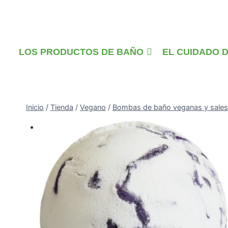
Saltar
al
contenido
LOS PRODUCTOS DE BAÑO
EL CUIDADO 
Inicio
/
Tienda
/
Vegano
/
Bombas de baño veganas y sales