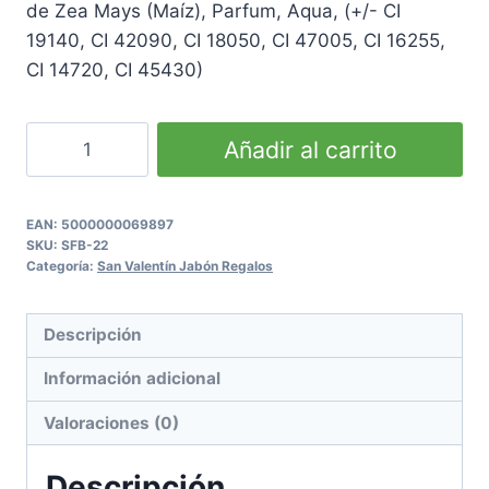
de Zea Mays (Maíz), Parfum, Aqua, (+/- CI
19140, CI 42090, CI 18050, CI 47005, CI 16255,
CI 14720, CI 45430)
Lilac
Añadir al carrito
Flower
Soap
for
EAN:
5000000069897
SKU:
SFB-22
All
Categoría:
San Valentín Jabón Regalos
Occasions
cantidad
Descripción
Información adicional
Valoraciones (0)
Descripción