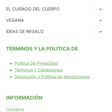
menú
hijo
Altern
EL CUIDADO DEL CUERPO
menú
hijo
Altern
VEGANA
menú
hijo
Altern
IDEAS DE REGALO
menú
hijo
TÉRMINOS Y LA POLÍTICA DE
Política De Privacidad
Términos y Condiciones
Devolución y Política de devoluciones
INFORMACIÓN
Contacto