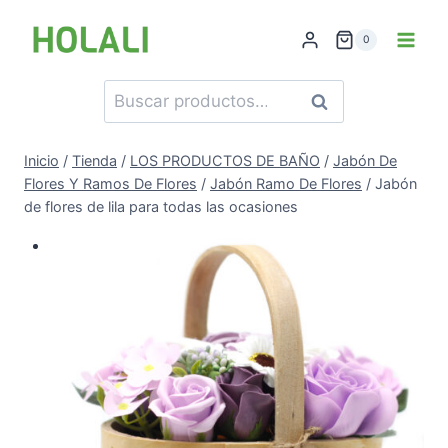
Saltar
al
0
contenido
Buscar
Buscar
por:
Inicio
/
Tienda
/
LOS PRODUCTOS DE BAÑO
/
Jabón De
Flores Y Ramos De Flores
/
Jabón Ramo De Flores
/
Jabón
de flores de lila para todas las ocasiones