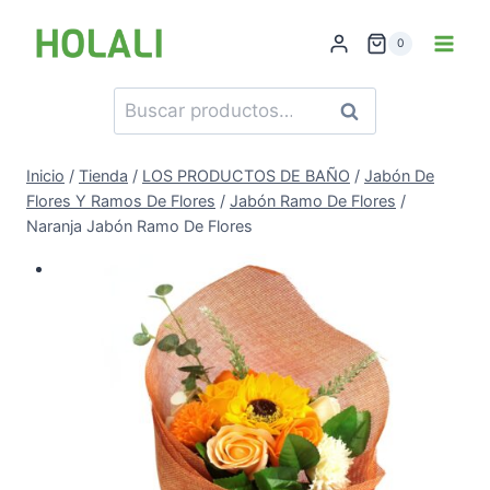
Saltar
al
0
contenido
Buscar
Buscar
por:
Inicio
/
Tienda
/
LOS PRODUCTOS DE BAÑO
/
Jabón De
Flores Y Ramos De Flores
/
Jabón Ramo De Flores
/
Naranja Jabón Ramo De Flores