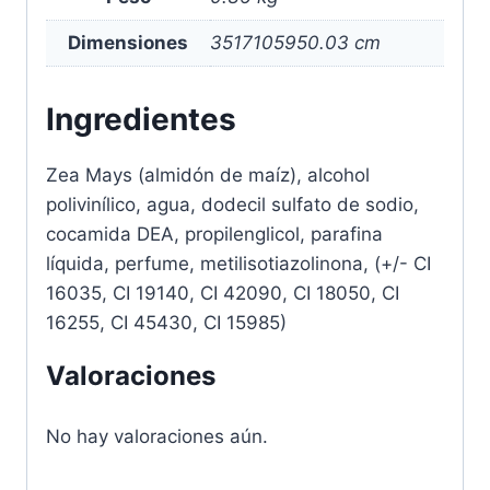
Dimensiones
3517105950.03 cm
Ingredientes
Zea Mays (almidón de maíz), alcohol
polivinílico, agua, dodecil sulfato de sodio,
cocamida DEA, propilenglicol, parafina
líquida, perfume, metilisotiazolinona, (+/- CI
16035, CI 19140, CI 42090, CI 18050, CI
16255, CI 45430, CI 15985)
Valoraciones
No hay valoraciones aún.