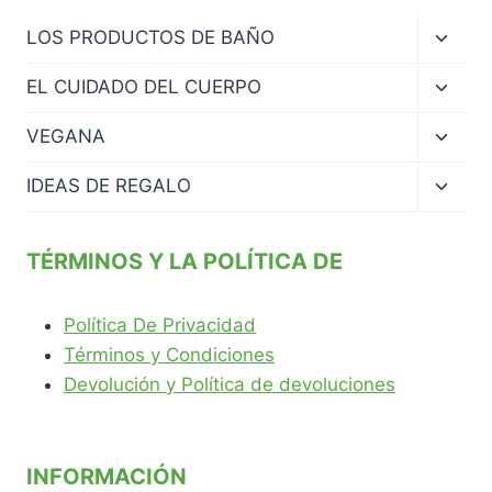
Altern
LOS PRODUCTOS DE BAÑO
menú
hijo
Altern
EL CUIDADO DEL CUERPO
menú
hijo
Altern
VEGANA
menú
hijo
Altern
IDEAS DE REGALO
menú
hijo
TÉRMINOS Y LA POLÍTICA DE
Política De Privacidad
Términos y Condiciones
Devolución y Política de devoluciones
INFORMACIÓN