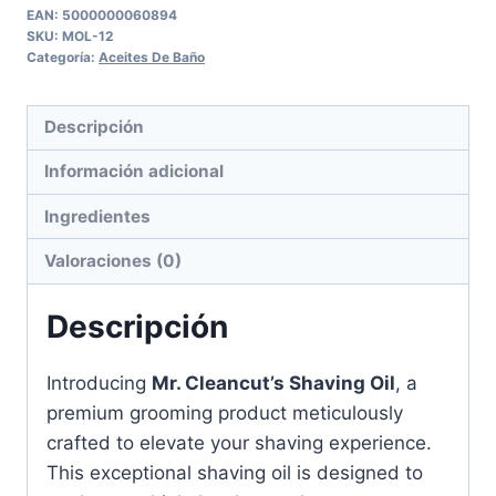
Oil
£ 5.70.
£ 4.95.
EAN:
5000000060894
SKU:
MOL-12
-
Categoría:
Aceites De Baño
100ml
cantidad
Descripción
Información adicional
Ingredientes
Valoraciones (0)
Descripción
Introducing
Mr. Cleancut’s Shaving Oil
, a
premium grooming product meticulously
crafted to elevate your shaving experience.
This exceptional shaving oil is designed to