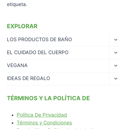
etiqueta.
EXPLORAR
Altern
LOS PRODUCTOS DE BAÑO
menú
hijo
Altern
EL CUIDADO DEL CUERPO
menú
hijo
Altern
VEGANA
menú
hijo
Altern
IDEAS DE REGALO
menú
hijo
TÉRMINOS Y LA POLÍTICA DE
Política De Privacidad
Términos y Condiciones