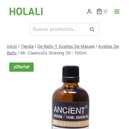
Saltar
al
0
contenido
Buscar
Buscar
por:
Inicio
/
Tienda
/
De Baño Y Aceites De Masaje
/
Aceites De
Baño
/
Mr. Cleancut’s Shaving Oil – 100ml
¡Oferta!