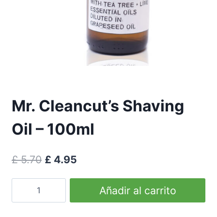
Mr. Cleancut’s Shaving
Oil – 100ml
El
El
£
5.70
£
4.95
precio
precio
Mr.
Añadir al carrito
original
actual
Cleancut's
era:
es:
Shaving