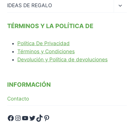
hijo
Altern
IDEAS DE REGALO
menú
hijo
TÉRMINOS Y LA POLÍTICA DE
Política De Privacidad
Términos y Condiciones
Devolución y Política de devoluciones
INFORMACIÓN
Contacto
Facebook
Instagram
YouTube
Twitter
TikTok
Pinterest