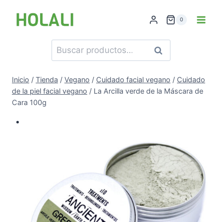
Saltar
al
0
contenido
Buscar
Buscar
por:
Inicio
/
Tienda
/
Vegano
/
Cuidado facial vegano
/
Cuidado
de la piel facial vegano
/
La Arcilla verde de la Máscara de
Cara 100g