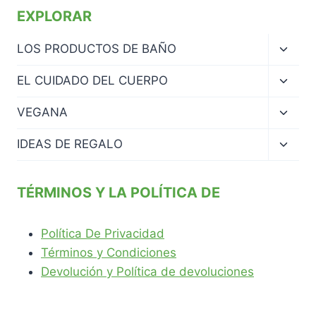
EXPLORAR
Altern
LOS PRODUCTOS DE BAÑO
menú
hijo
Altern
EL CUIDADO DEL CUERPO
menú
hijo
Altern
VEGANA
menú
hijo
Altern
IDEAS DE REGALO
menú
hijo
TÉRMINOS Y LA POLÍTICA DE
Política De Privacidad
Términos y Condiciones
Devolución y Política de devoluciones