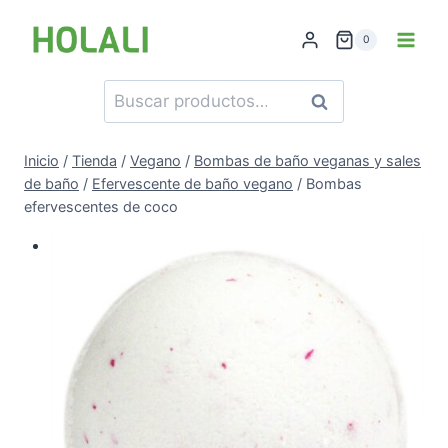
Saltar
al
0
contenido
Buscar
Buscar
por:
Inicio
/
Tienda
/
Vegano
/
Bombas de baño veganas y sales
de baño
/
Efervescente de baño vegano
/
Bombas
efervescentes de coco