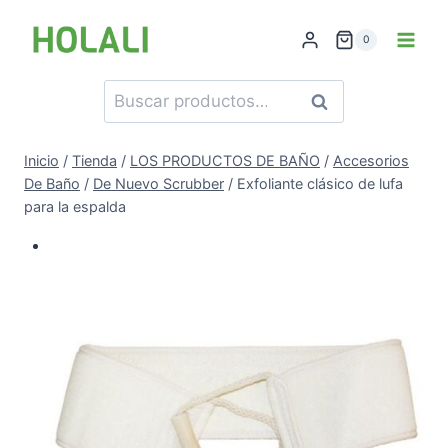
Saltar
al
0
contenido
Buscar
Buscar
por:
Inicio
/
Tienda
/
LOS PRODUCTOS DE BAÑO
/
Accesorios
De Baño
/
De Nuevo Scrubber
/
Exfoliante clásico de lufa
para la espalda