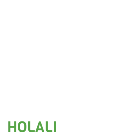
£
8.85
Añadir al carrito