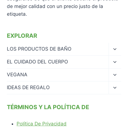
de mejor calidad con un precio justo de la
etiqueta.
EXPLORAR
Altern
LOS PRODUCTOS DE BAÑO
menú
hijo
Altern
EL CUIDADO DEL CUERPO
menú
hijo
Altern
VEGANA
menú
hijo
Altern
IDEAS DE REGALO
menú
hijo
TÉRMINOS Y LA POLÍTICA DE
Política De Privacidad