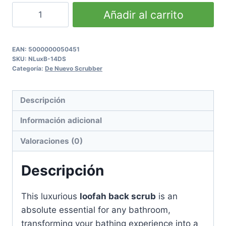
Classic
Añadir al carrito
Loofah
Back
Scrub
EAN:
5000000050451
SKU:
NLuxB-14DS
cantidad
Categoría:
De Nuevo Scrubber
Descripción
Información adicional
Valoraciones (0)
Descripción
This luxurious
loofah back scrub
is an
absolute essential for any bathroom,
transforming your bathing experience into a