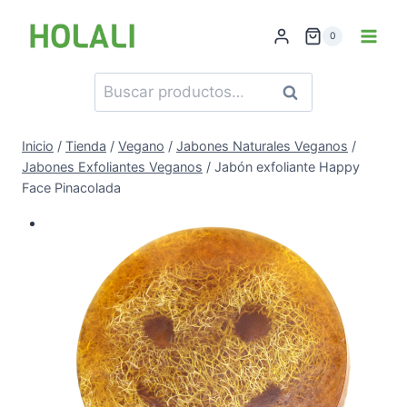
Saltar
al
0
contenido
Buscar
Buscar
por:
Inicio
/
Tienda
/
Vegano
/
Jabones Naturales Veganos
/
Jabones Exfoliantes Veganos
/
Jabón exfoliante Happy
Face Pinacolada