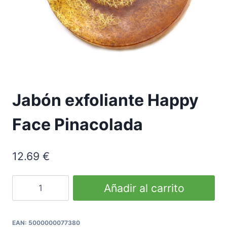
Jabón exfoliante Happy
Face Pinacolada
12.69
€
Happy
Añadir al carrito
Face
Pinacolada
Scrub
EAN:
5000000077380