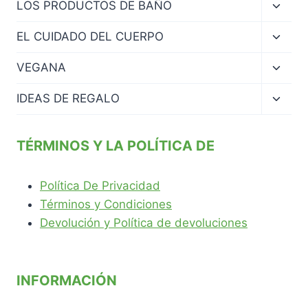
Altern
LOS PRODUCTOS DE BAÑO
menú
hijo
Altern
EL CUIDADO DEL CUERPO
menú
hijo
Altern
VEGANA
menú
hijo
Altern
IDEAS DE REGALO
menú
hijo
TÉRMINOS Y LA POLÍTICA DE
Política De Privacidad
Términos y Condiciones
Devolución y Política de devoluciones
INFORMACIÓN