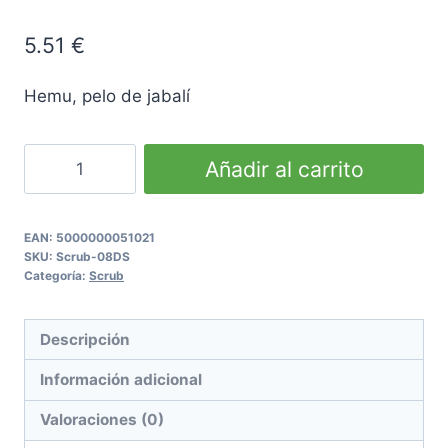
5.51
€
Hemu, pelo de jabalí
Dual
Añadir al carrito
Brush
&
File
EAN:
5000000051021
SKU:
Scrub-08DS
cantidad
Categoría:
Scrub
Descripción
Información adicional
Valoraciones (0)