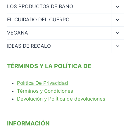
Altern
LOS PRODUCTOS DE BAÑO
menú
hijo
Altern
EL CUIDADO DEL CUERPO
menú
hijo
Altern
VEGANA
menú
hijo
Altern
IDEAS DE REGALO
menú
hijo
TÉRMINOS Y LA POLÍTICA DE
Política De Privacidad
Términos y Condiciones
Devolución y Política de devoluciones
INFORMACIÓN