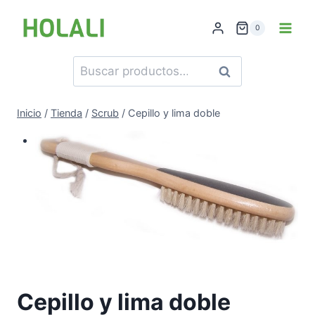
Saltar
al
0
contenido
Buscar
Buscar
por:
Inicio
/
Tienda
/
Scrub
/
Cepillo y lima doble
Cepillo y lima doble